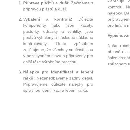
Zahrnuje v
Příprava plášťů a duší:
Začínáme s
kontrolu. N
přípravou plášťů a duší.
nálepky. Dá
Vybalení a kontrola:
Důležité
připravuje
komponenty, jako jsou kazety,
pro finální 
pastorky, odrazky a ventilky, jsou
Vypichován
pečlivě vybaleny a následně důkladně
kontrolovány. Tímto způsobem
Naše ruční
zajišťujeme, že všechny součásti jsou
přesně dle
v bezchybném stavu a připraveny pro
špice do ná
další fáze výrobního procesu.
způsobem u 
Nálepky pro identifikaci a lepení
ráfků:
Nezanedbáváme žádný detail.
Připravujeme důležité nálepky pro
správnou identifikaci a lepení ráfků.