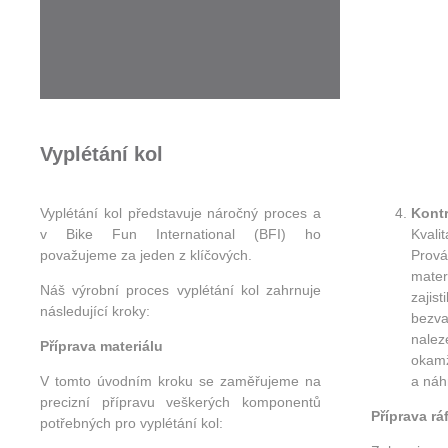
Vyplétání kol
Vyplétání kol představuje náročný proces a
Kontr
v Bike Fun International (BFI) ho
Kvali
považujeme za jeden z klíčových.
Prová
mate
Náš výrobní proces vyplétání kol zahrnuje
zajis
následující kroky:
bezva
nale
Příprava materiálu
okamž
V tomto úvodním kroku se zaměřujeme na
a náh
precizní přípravu veškerých komponentů
Příprava rá
potřebných pro vyplétání kol: